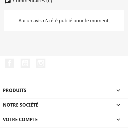
Commentaires (0)
chat
Aucun avis n'a été publié pour le moment.
Facebook
YouTube
Instagram
PRODUITS

NOTRE SOCIÉTÉ

VOTRE COMPTE
