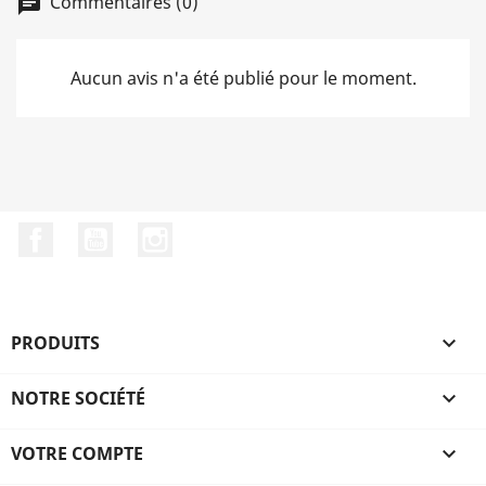
Commentaires (0)
chat
Aucun avis n'a été publié pour le moment.
Facebook
YouTube
Instagram
PRODUITS

NOTRE SOCIÉTÉ

VOTRE COMPTE
