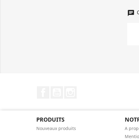
C
chat
Facebook
YouTube
Instagram
PRODUITS
NOTR
Nouveaux produits
A prop
Mentio