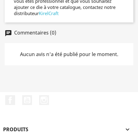
vous êtes professionnel et que vous souhaitez
ajouter ce die à votre catalogue, contactez notre
distributeur
KirelCraft
Commentaires (0)
chat
Aucun avis n'a été publié pour le moment.
Facebook
YouTube
Instagram
PRODUITS
