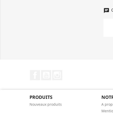
C
chat
Facebook
YouTube
Instagram
PRODUITS
NOTR
Nouveaux produits
A prop
Mentio