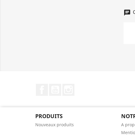
C
chat
Facebook
YouTube
Instagram
PRODUITS
NOTR
Nouveaux produits
A prop
Mentio