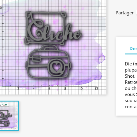
Partager
Des
Die (
plupa
Shot, 
Retro
ou ch
vous 
souha
conta