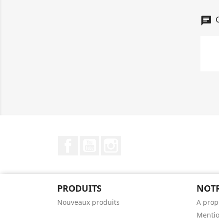
C
chat
Facebook
YouTube
Instagram
PRODUITS
NOTR
Nouveaux produits
A prop
Mentio