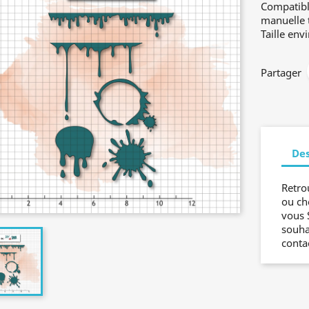
Compatibl
manuelle 
Taille env
Partager
Des
Retro
ou ch
vous 
souha
conta