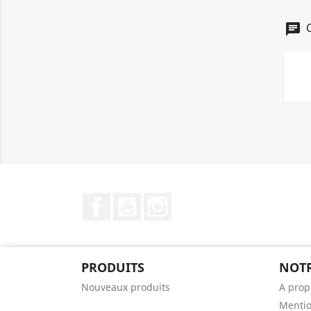
C
chat
Facebook
YouTube
Instagram
PRODUITS
NOTR
Nouveaux produits
A prop
Mentio