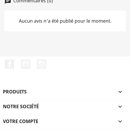
Commentaires (0)
chat
Aucun avis n'a été publié pour le moment.
Facebook
YouTube
Instagram
PRODUITS

NOTRE SOCIÉTÉ

VOTRE COMPTE
