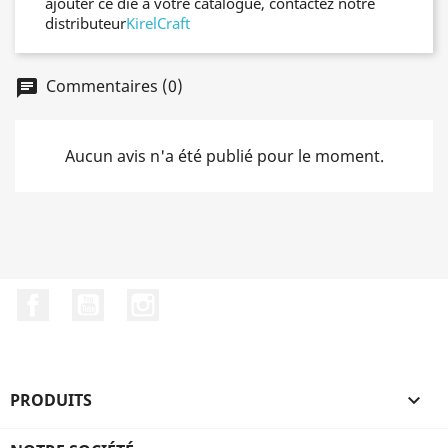
ajouter ce die à votre catalogue, contactez notre
distributeur
KirelCraft
Commentaires (0)
chat
Aucun avis n'a été publié pour le moment.
Facebook
YouTube
Instagram
PRODUITS
