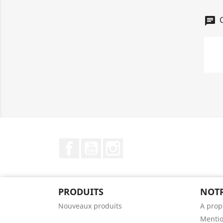
C
chat
Facebook
YouTube
Instagram
PRODUITS
NOTR
Nouveaux produits
A prop
Mentio