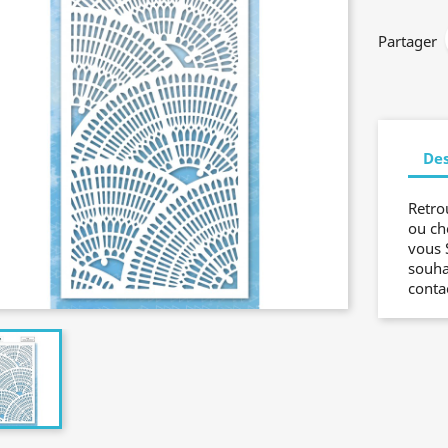
Partager
Des
Retro
ou ch
vous 
souha
conta